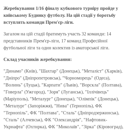
Жеребкування 1/16 фіналу кубкового турніру пройде у
київському Будинку футболу. На цій стадії у боротьбу
вступлять команди Прем
'
єр-ліги.
Загалом на цій стадії братимуть участь 32 команди: 14
представників Прем
'
єр-ліги, 17 команд Професійної
футбольної ліги та один колектив із аматорської ліги.
Склад учасників жеребкування:
"Динамо" (Київ), "Шахтар" (Донецьк), "Металіст" (Харків),
"Дніпро" (Дніпропетровськ), "Чорноморець" (Одеса),
"Волинь" (Луцьк), "Карпати" (Львів), "Ворскла" (Полтава),
"Говерла" (Ужгород), "Зоря" (Луганськ), "Іллічівець"
(Маріуполь), "Металург" (Донецьк), "Олімпік" (Донецьк),
"Металург" (Запоріжжя), "Нива" (Тернопіль), ФК
"Тернопіль", ФК "Полтава", "Сталь" (Дніпродзержинськ),
"Сталь" (Алчевськ), ФК "Олександрія", "Нафтовик-
Укрнафта" (Охтирка), ФК "Миколаїв", "Зірка" (Кіровоград),