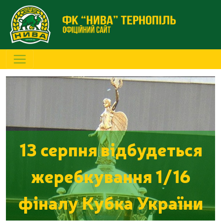
13 серпня відбудеться
жеребкування 1/16
фіналу Кубка України