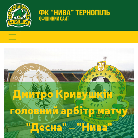
Дмитро Кривушкін —
головний арбітр матчу
"Десна" – "Нива"