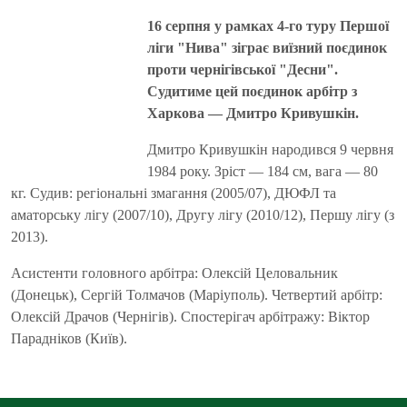
16 серпня у рамках 4-го туру Першої
ліги "Нива" зіграє виїзний поєдинок
проти чернігівської "Десни".
Судитиме цей поєдинок арбітр з
Харкова — Дмитро Кривушкін.
Дмитро Кривушкін народився 9 червня
1984 року. Зріст — 184 см, вага — 80
кг. Судив: регіональні змагання (2005/07), ДЮФЛ та
аматорську лігу (2007/10), Другу лігу (2010/12), Першу лігу (з
2013).
Асистенти головного арбітра: Олексій Целовальник
(Донецьк), Сергій Толмачов (Маріуполь). Четвертий арбітр:
Олексій Драчов (Чернігів). Спостерігач арбітражу: Віктор
Парадніков (Київ).