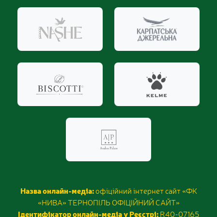
Назва онлайн-медіа:
офіційний інтернет сайт «ФК
«НИВА» ТЕРНОПІЛЬ ОФІЦІЙНИЙ САЙТ»
Ідентифікатор онлайн-медіа у Реєстрі:
R40-07165