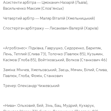
Асистенти арбітра — Цмоканич Назарій (Львів),
Васильченко Максим (Словʼянськ)
Четвертий арбітр — Маляр Віталій (Хмельницький)
Спостерігач арбітражу — Лисакевич Валерій (Харків)
«Агробізнес»: Підківка, Гаврушко, Сидоренко, Бариляк,
Лень, Теплий (Слива 73), Толочко (Павлюк 85), Кузьмин,
Касімов (Глоба 85), Войтіховський, Волков (Станкович 46)
Заміна: Мінчев, Хмельовський, Заєць, Мячин, Білий, Слива,
Павлюк, Глоба, Фомін, Станкович
Тренер: Олександр Чижевський
«Нива»: Ольховий, Бей, Зінь, Бац, Мудрий, Кухарук,