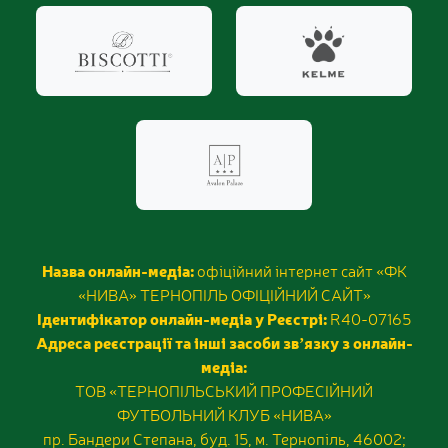
Назва онлайн-медіа:
офіційний інтернет сайт «ФК
«НИВА» ТЕРНОПІЛЬ ОФІЦІЙНИЙ САЙТ»
Ідентифікатор онлайн-медіа у Реєстрі:
R40-07165
Адреса реєстрації та інші засоби звʼязку з онлайн-
медіа:
ТОВ «ТЕРНОПІЛЬСЬКИЙ ПРОФЕСІЙНИЙ
ФУТБОЛЬНИЙ КЛУБ «НИВА»
пр. Бандери Степана, буд. 15, м. Тернопіль, 46002;