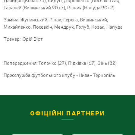
Давидов (Козак 73), Сидун, Дорошенко (Посєвкін 83),
Галадей (Вишинський 90+7), Різник (Напуда 90+2)
Заміна: Жупанський, Ріпак, Герега, Вишинський,
Михайленко, Посєвкін, Мендрук, Голуб, Козак, Напуда
Тренер: Юрій Вірт
Попередження: Толочко (27), Підківка (67), Зінь (82)
Пресслужба футбольного клубу «Нива» Тернопіль
ОФІЦІЙНІ ПАРТНЕРИ