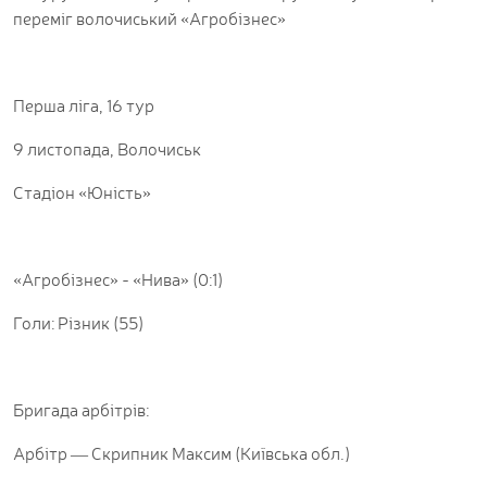
переміг волочиський «Агробізнес»
Перша ліга, 16 тур
9 листопада, Волочиськ
Стадіон «Юність»
«Агробізнес» - «Нива» (0:1)
Голи: Різник (55)
Бригада арбітрів:
Арбітр — Скрипник Максим (Київська обл.)