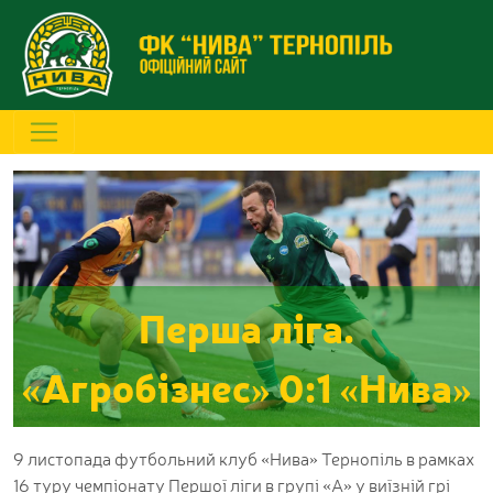
Перша ліга.
«Агробізнес» 0:1 «Нива»
9 листопада футбольний клуб «Нива» Тернопіль в рамках
16 туру чемпіонату Першої ліги в групі «А» у виїзній грі