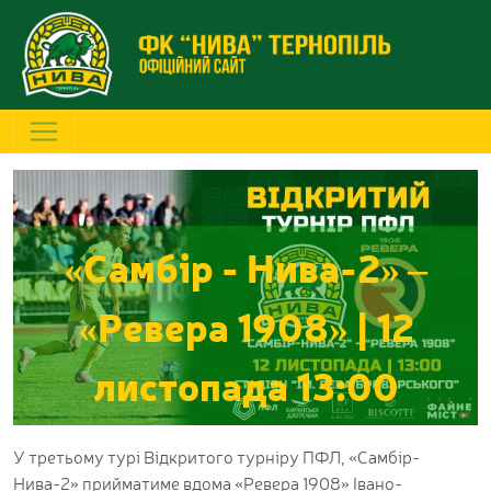
«Самбір - Нива-2» –
«Ревера 1908» | 12
листопада 13:00
У третьому турі Відкритого турніру ПФЛ, «Самбір-
Нива-2» прийматиме вдома «Ревера 1908» Івано-