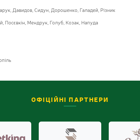
харук, Давидов, Сидун, Дорошенко, Галадей, Різник
й, Посєвкін, Мендрук, Голуб, Козак, Напуда
опіль
ОФІЦІЙНІ ПАРТНЕРИ