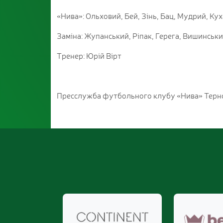
«Нива»: Ольховий, Бей, Зінь, Бац, Мудрий, Ку
Заміна: Жупанський, Ріпак, Герега, Вишинськи
Тренер: Юрій Вірт
Пресслужба футбольного клубу «Нива» Терн