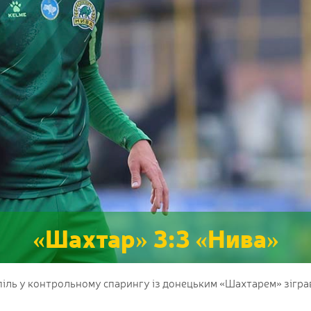
«Шахтар» 3:3 «Нива»
ль у контрольному спарингу із донецьким «Шахтарем» зіграв 