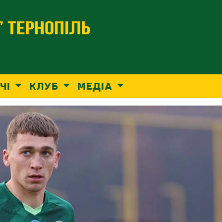
ЧІ
КЛУБ
МЕДІА