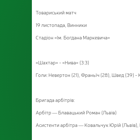
Товариський матч
19 листопада, Винники
Стадіон «Ім. Богдана Маркевича»
«Шахтар» - «Нива» (3:3)
Голи: Невертон (21), Франьїч (28), Швед (39) - 
Бригада арбітрів:
Арбітр — Блавацький Роман (Львів)
Асистенти арбітра — Ковальчук Юрій (Львів), 