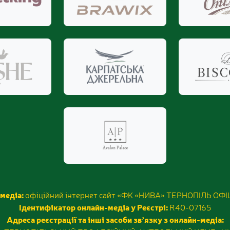
медіа:
офіційний інтернет сайт «ФК «НИВА» ТЕРНОПІЛЬ ОФ
Ідентифікатор онлайн-медіа у Реєстрі:
R40-07165
Адреса реєстрації та інші засоби звʼязку з онлайн-медіа: