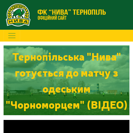
Тернопільська "Нива"
готується до матчу з
одеським
"Чорноморцем" (ВІДЕО)