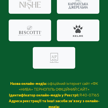
Назва онлайн-медіа:
офіційний інтернет сайт «ФК
«НИВА» ТЕРНОПІЛЬ ОФІЦІЙНИЙ САЙТ»
Ідентифікатор онлайн-медіа у Реєстрі:
R40-07165
Адреса реєстрації та інші засоби звʼязку з онлайн-
медіа: