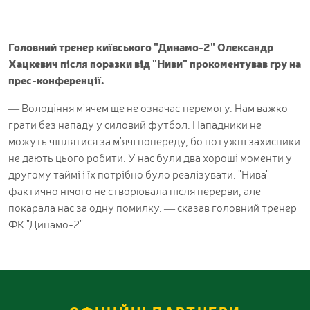
Головний тренер київського "Динамо-2" Олександр
Хацкевич після поразки від "Ниви" прокоментував гру на
прес-конференції.
— Володіння м
'
ячем ще не означає перемогу. Нам важко
грати без нападу у силовий футбол. Нападники не
можуть чіплятися за м
'
ячі попереду, бо потужні захисники
не дають цього робити. У нас були два хороші моменти у
другому таймі і їх потрібно було реалізувати. "Нива"
фактично нічого не створювала після перерви, але
покарала нас за одну помилку. — сказав головний тренер
ФК "Динамо-2".