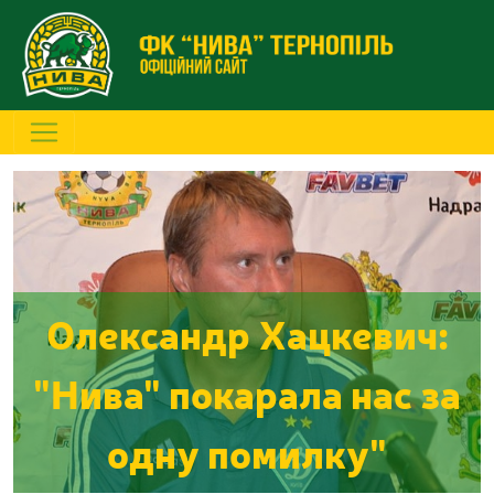
Олександр Хацкевич:
"Нива" покарала нас за
одну помилку"