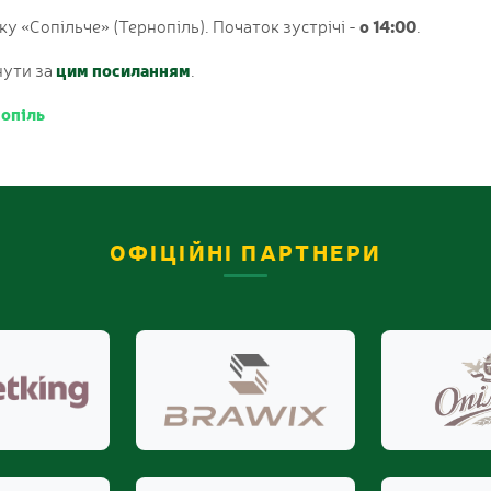
у «Сопільче» (Тернопіль). Початок зустрічі -
о 14:00
.
нути за
цим посиланням
.
опіль
ОФІЦІЙНІ ПАРТНЕРИ