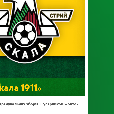
кала 1911»
-тренувальних зборів. Суперником жовто-