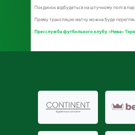
Поєдинок відбудеться на штучному полі в парк
Пряму трансляцію матчу можна буде перегля
Пресслужба футбольного клубу «Нива» Терн