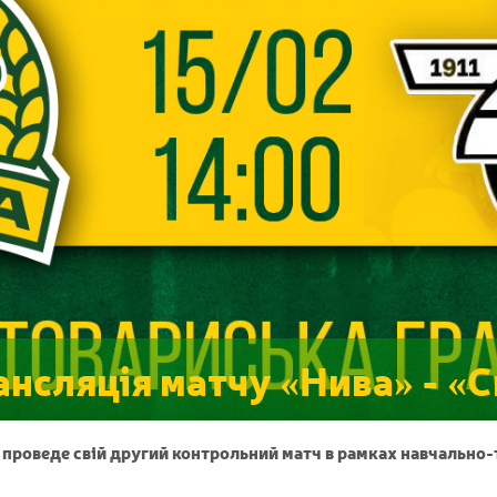
нсляція матчу «Нива» - «С
 проведе свій другий контрольний матч в рамках навчально