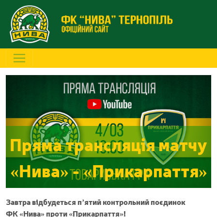
Пряма трансляція матчу
«Нива» - «Прикарпаття»
Завтра відбудеться п’ятий контрольний поєдинок
ФК «Нива» проти «Прикарпаття»!