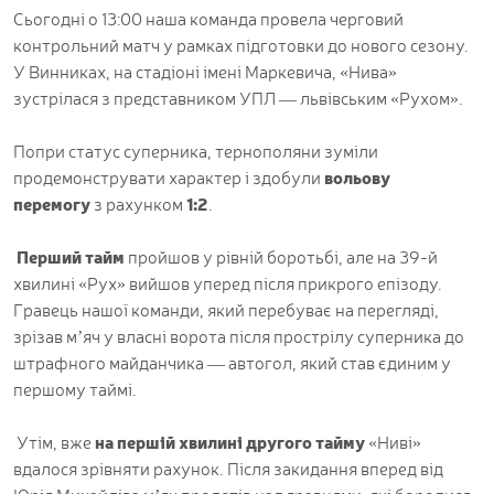
Сьогодні о 13:00 наша команда провела черговий
контрольний матч у рамках підготовки до нового сезону.
У Винниках, на стадіоні імені Маркевича, «Нива»
зустрілася з представником УПЛ — львівським «Рухом».
Попри статус суперника, тернополяни зуміли
продемонструвати характер і здобули
вольову
перемогу
з рахунком
1:2
.
Перший тайм
пройшов у рівній боротьбі, але на 39-й
хвилині «Рух» вийшов уперед після прикрого епізоду.
Гравець нашої команди, який перебуває на перегляді,
зрізав м’яч у власні ворота після прострілу суперника до
штрафного майданчика — автогол, який став єдиним у
першому таймі.
Утім, вже
на першій хвилині другого тайму
«Ниві»
вдалося зрівняти рахунок. Після закидання вперед від