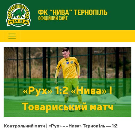
«Рух» 1:2 «Нива» I
Товариський матч
Контрольний матч | «Рух» – «Нива» Тернопіль — 1:2