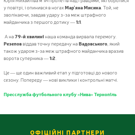
Юрія Михайліва м’яч пролетів над гравцями, які боролися
у повітрі, і опинився в ногах
Мар'яна Мисика
. Той, не
зволікаючи, завдав удару з-за меж штрафного
майданчика з першого дотику —
1:1
.
А на
79-й хвилині
наша команда вирвала перемогу.
Резепов
віддав точну передачу на
Вадовського
, який
також ударом з-за меж штрафного майданчика вразив
ворота суперника —
1:2
.
Це — ще один важливий етап у підготовці до нового
сезону. Попереду — нові виклики і контрольні матчі.
Пресслужба футбольного клубу «Нива» Тернопіль
ОФІЦІЙНІ ПАРТНЕРИ