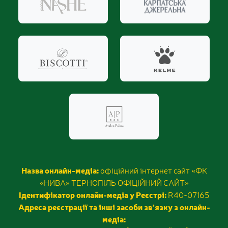
Назва онлайн-медіа:
офіційний інтернет сайт «ФК
«НИВА» ТЕРНОПІЛЬ ОФІЦІЙНИЙ САЙТ»
Ідентифікатор онлайн-медіа у Реєстрі:
R40-07165
Адреса реєстрації та інші засоби звʼязку з онлайн-
медіа: