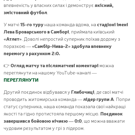
впевненість у власних силах і демонструє
якісний,
змістовний футбол
.
У матчі
15-го туру
наша команда вдома, на
стадіоні імені
Лева Броварського в Самборі
, приймала київський
«Атлет»
. Доволі непростий суперник поїхав додому з
поразкою —
«Самбір-Нива-2» здобула впевнену
перемогу з рахунком 2:0.
👉
Огляд матчу та післяматчеві коментарі
можна
переглянути на нашому YouTube-каналі —
ПЕРЕГЛЯНУТИ
Другий поєдинок відбувався у
Глибочиці
, де свої матчі
проводить житомирська команда —
лідер групи А
. Попри
статус суперника, наша команда показала свої найкращі
якості та гідно протистояла першому місцю.
Поєдинок
завершився бойовою нічиєю — 0:0
, що можна вважати
чудовим результатом у грі з лідером.