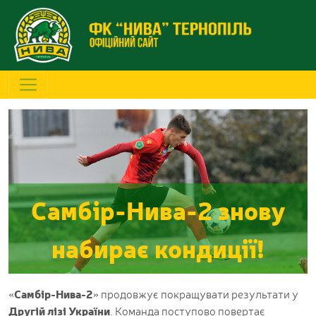
Самбір-Нива-2 знову
набирає кондиції!
«
Самбір-Нива-2
» продовжує покращувати результати у
Другій лізі України
. Команда поступово повертає