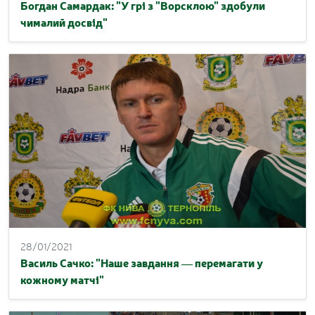
Богдан Самардак: "У грі з "Ворсклою" здобули
чималий досвід"
28/01/2021
Василь Сачко: "Наше завдання — перемагати у
кожному матчі"