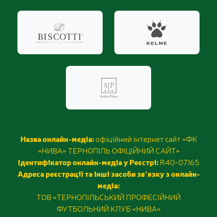
Назва онлайн-медіа:
офіційний інтернет сайт «ФК
«НИВА» ТЕРНОПІЛЬ ОФІЦІЙНИЙ САЙТ»
Ідентифікатор онлайн-медіа у Реєстрі:
R40-07165
Адреса реєстрації та інші засоби звʼязку з онлайн-
медіа:
ТОВ «ТЕРНОПІЛЬСЬКИЙ ПРОФЕСІЙНИЙ
ФУТБОЛЬНИЙ КЛУБ «НИВА»