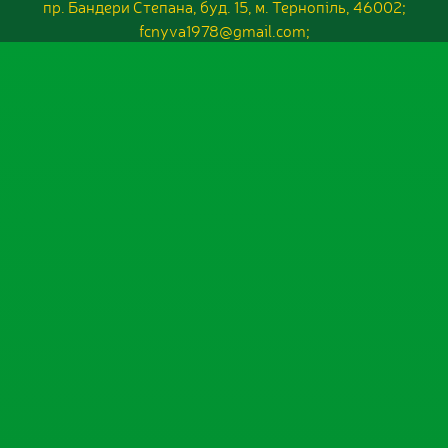
пр. Бандери Степана, буд. 15, м. Тернопіль, 46002;
fcnyva1978@gmail.com;