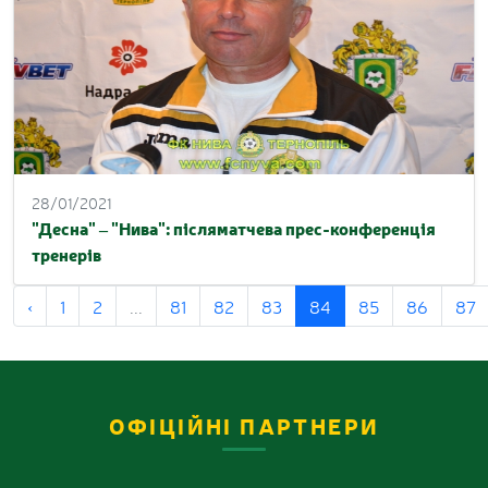
28/01/2021
"Десна" – "Нива": післяматчева прес-конференція
тренерів
‹
1
2
...
81
82
83
84
85
86
87
ОФІЦІЙНІ ПАРТНЕРИ