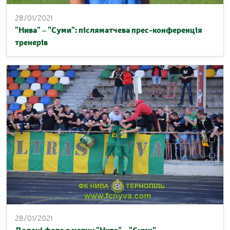
28/01/2021
"Нива" – "Суми": післяматчева прес-конференція
тренерів
28/01/2021
Додані фото з матчу "Нива" – "Суми"