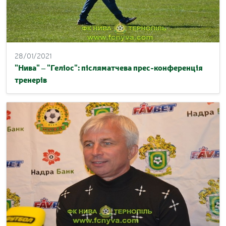
28/01/2021
"Нива" – "Геліос": післяматчева прес-конференція
тренерів