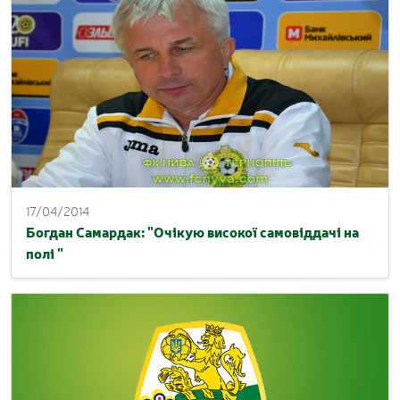
17/04/2014
Богдан Самардак: "Очікую високої самовіддачі на
полі "