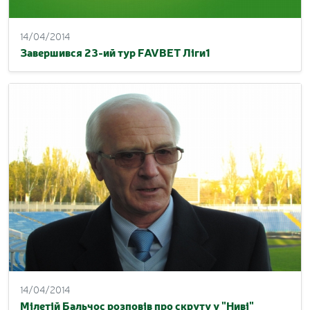
14/04/2014
Завершився 23-ий тур FAVBET Ліги1
14/04/2014
Мілетій Бальчос розповів про скруту у "Ниві"