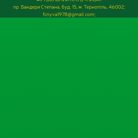
пр. Бандери Степана, буд. 15, м. Тернопіль, 46002;
fcnyva1978@gmail.com;