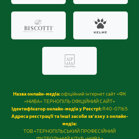
Назва онлайн-медіа:
офіційний інтернет сайт «ФК
«НИВА» ТЕРНОПІЛЬ ОФІЦІЙНИЙ САЙТ»
Ідентифікатор онлайн-медіа у Реєстрі:
R40-07165
Адреса реєстрації та інші засоби звʼязку з онлайн-
медіа:
ТОВ «ТЕРНОПІЛЬСЬКИЙ ПРОФЕСІЙНИЙ
ФУТБОЛЬНИЙ КЛУБ «НИВА»