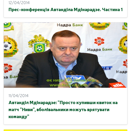
12/04/2014
Прес-конференція Автанділа Мдінарадзе. Частина 1
11/04/2014
Автанділ Мдінарадзе: "Просто купивши квиток на
матч "Ниви", вболівальники можуть врятувати
команду"