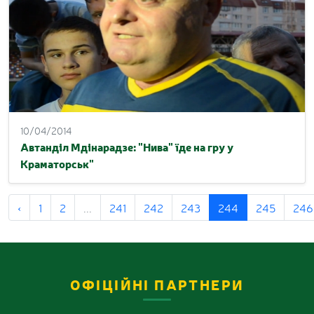
10/04/2014
Автанділ Мдінарадзе: "Нива" їде на гру у
Краматорськ"
‹
1
2
...
241
242
243
244
245
246
ОФІЦІЙНІ ПАРТНЕРИ