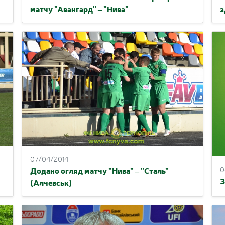
матчу "Авангард" – "Нива"
з
07/04/2014
0
Додано огляд матчу "Нива" – "Сталь"
З
(Алчевськ)