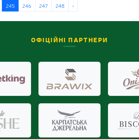
245
246
247
248
›
ОФІЦІЙНІ ПАРТНЕРИ