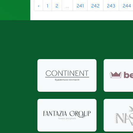
‹
1
2
...
241
242
243
244