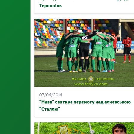
Тернопіль
07/04/2014
"Нива" святкує перемогу над алчевською
"Сталлю"