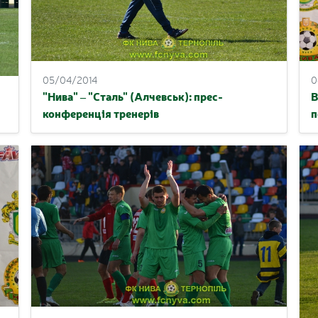
05/04/2014
0
"Нива" – "Сталь" (Алчевськ): прес-
В
конференція тренерів
п