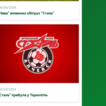
4/04/2014
Нива" впевнено обігрує "Сталь"
4/04/2014
Сталь" прибула у Тернопіль