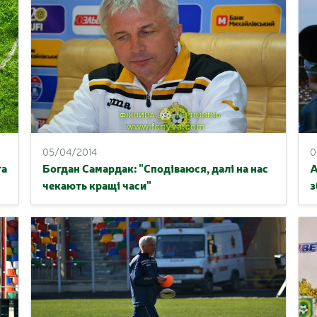
05/04/2014
0
та
Богдан Самардак: "Сподіваюся, далі на нас
А
чекають кращі часи"
з