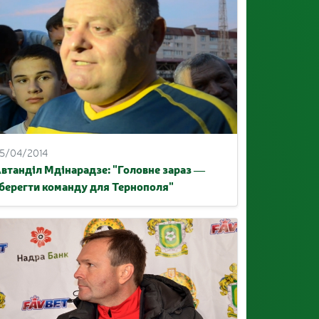
5/04/2014
втанділ Мдінарадзе: "Головне зараз —
берегти команду для Тернополя"