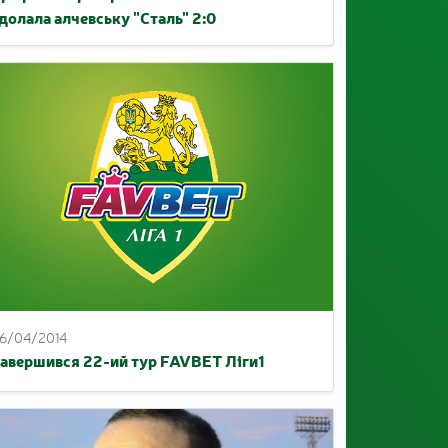
долала алчевську "Сталь" 2:0
6/04/2014
авершився 22-ий тур FAVBET Ліги1