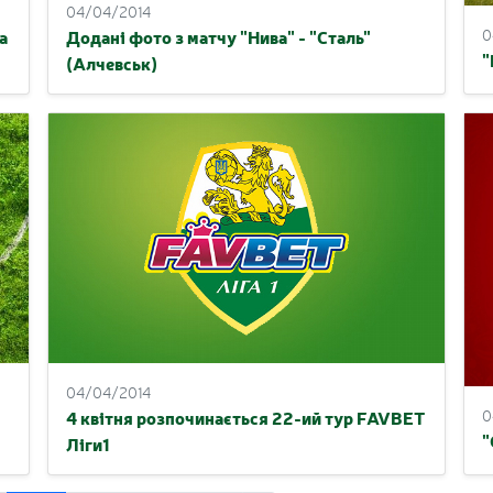
04/04/2014
0
а
Додані фото з матчу "Нива" - "Сталь"
"
(Алчевськ)
04/04/2014
0
4 квітня розпочинається 22-ий тур FAVBET
"
Ліги1