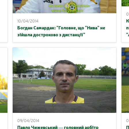
0
К
10/04/2014
Богдан Самардак: "Головне, що "Нива" не
п
зійшла достроково з дистанції"
"
09/04/2014
0
Павло Чижевський — головний арбітр
П