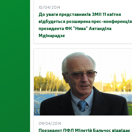
10/04/2014
До уваги представників ЗМІ! 11 квітня
відбудеться розширена прес-конференція
президента ФК "Нива" Автанділа
Мдінарадзе
09/04/2014
Президент ПФЛ Мілетій Бальчос відвідає