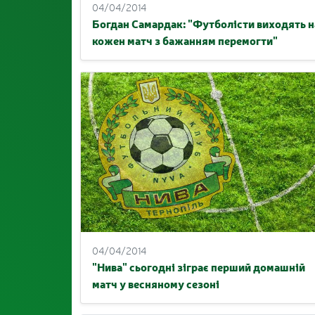
04/04/2014
Богдан Самардак: "Футболісти виходять н
кожен матч з бажанням перемогти"
04/04/2014
"Нива" сьогодні зіграє перший домашній
матч у весняному сезоні