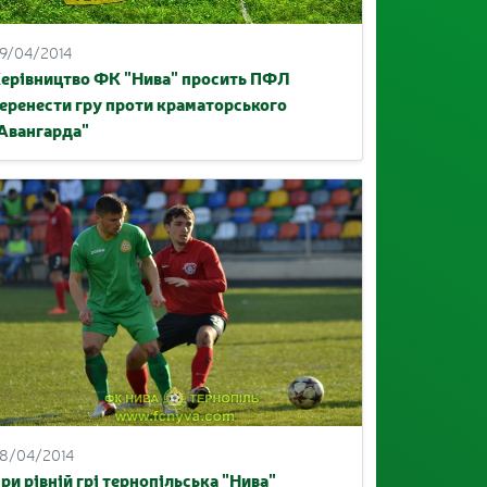
9/04/2014
ерівництво ФК "Нива" просить ПФЛ
еренести гру проти краматорського
Авангарда"
8/04/2014
ри рівній грі тернопільська "Нива"