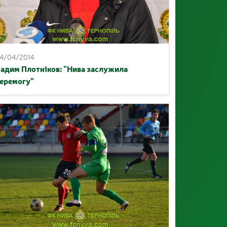
4/04/2014
адим Плотніков: "Нива заслужила
еремогу"