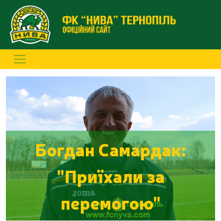
Богдан Самардак:
"Приїхали за
перемогою"