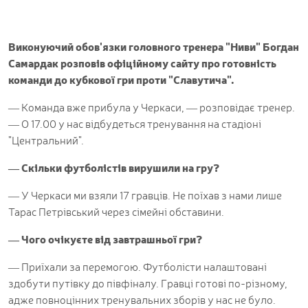
Виконуючий обов
'
язки головного тренера "Ниви" Богдан
Самардак розповів офіційному сайту про готовність
команди до кубкової гри проти "Славутича".
— Команда вже прибула у Черкаси, — розповідає тренер.
— О 17.00 у нас відбудеться тренування на стадіоні
"Центральний".
— Скільки футболістів вирушили на гру?
— У Черкаси ми взяли 17 гравців. Не поїхав з нами лише
Тарас Петрівський через сімейні обставини.
— Чого очікуєте від завтрашньої гри?
— Приїхали за перемогою. Футболісти налаштовані
здобути путівку до півфіналу. Гравці готові по-різному,
адже повноцінних тренувальних зборів у нас не було.