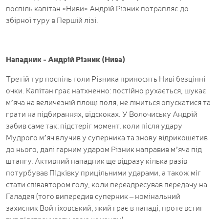
поспіль капітан «Ниви» Андрій Різник потрапляє до
збірної туру в Першій лізі.
Нападник - Андрій Різник (Нива)
Третій тур поспіль голи Різника приносять Ниві безцінні
очки. Капітан грає натхненно: постійно рухається, шукає
м’яча на величезній площі поля, не ліниться опускатися та
грати на підбираннях, відскоках. У Волочиську Андрій
забив саме так: підстеріг момент, коли після удару
Мудрого м’яч влучив у суперника та знову відрикошетив
до нього, далі гарним ударом Різник направив м’яча під
штангу. Активний нападник ще відразу кілька разів
потурбував Підківку прицільними ударами, а також міг
стати співавтором голу, коли переадресував передачу на
Галадея (того випередив суперник – номінальний
захисник Войтіховський, який грає в нападі, проте встиг