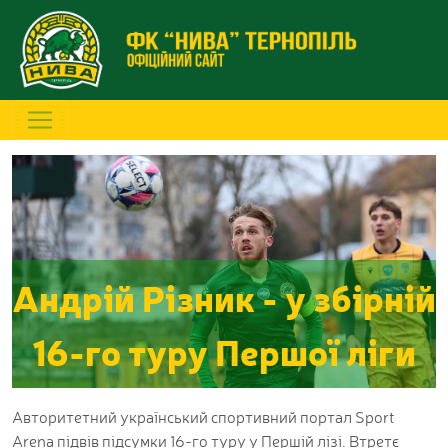
Андрій Різник - у збірній
16-го туру Першої ліги
Авторитетний український спортивний портал Sport
Arena підвів підсумки 16-го туру у Першій лізі. Втретє