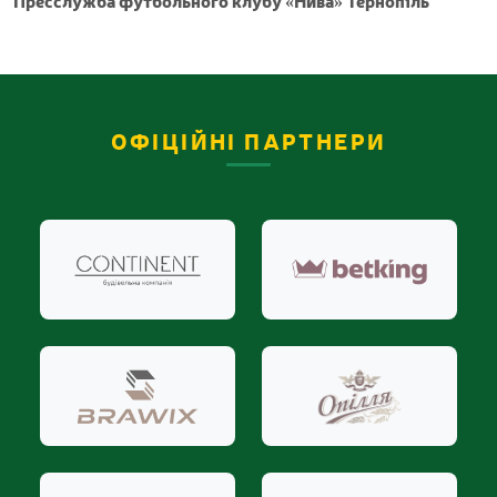
Пресслужба футбольного клубу «Нива» Тернопіль
ОФІЦІЙНІ ПАРТНЕРИ