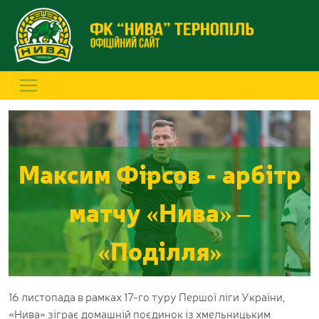
Максим Фірсов - арбітр
матчу «Нива» –
«Поділля»
16 листопада в рамках 17-го туру Першої ліги України,
«Нива» зіграє домашній поєдинок із хмельницьким