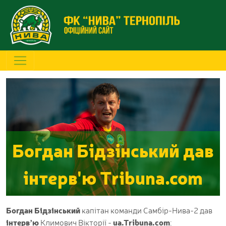
Богдан Бідзінський дав
інтерв'ю Tribuna.com
Богдан Бідзінський
капітан команди Самбір-Нива-2 дав
інтерв’ю
Климович Вікторії -
ua.Tribuna.com
: