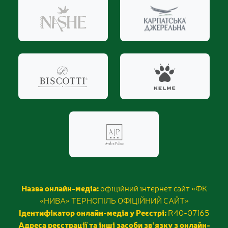
Назва онлайн-медіа:
офіційний інтернет сайт «ФК
«НИВА» ТЕРНОПІЛЬ ОФІЦІЙНИЙ САЙТ»
Ідентифікатор онлайн-медіа у Реєстрі:
R40-07165
Адреса реєстрації та інші засоби звʼязку з онлайн-