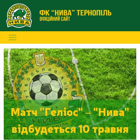
Матч "Геліос" – "Нива"
відбудеться 10 травня