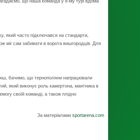
Нагадаємо, що наша команда у 8-му турі вдома
ку, який часто підключався на стандарти,
кож міг сам забивати в ворота вишгородців. Для
 менш, бачимо, що тернополяни напрацювали
тий, який виконує роль камертона, маятника в
емогу своїй команді, а також плідно
За матеріалами
sportarena.com