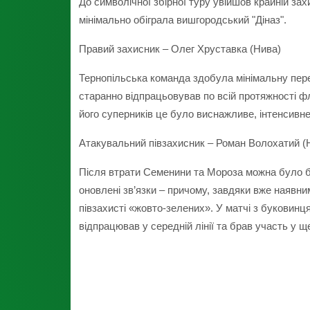
До символічної збірної туру увійшов крайній з
мінімально обіграла вишгородський "Діназ".
Правий захисник – Олег Хруставка (Нива)
Тернопільська команда здобула мінімальну перем
старанно відпрацьовував по всій протяжності фл
його суперників це було виснажливе, інтенсивн
Атакувальний півзахисник – Роман Волохатий (
Після втрати Семенини та Мороза можна було бо
оновлені зв’язки – причому, завдяки вже наявн
півзахисті «жовто-зелених». У матчі з буковинц
відпрацював у середній лінії та брав участь у щ