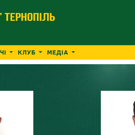
ЧІ
КЛУБ
МЕДІА