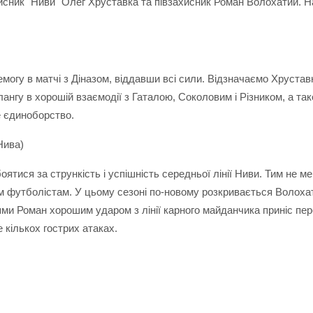
ахисник "Ниви" Олег Хруставка та півзахисник Роман Волохатий. 
огу в матчі з Діназом, віддавши всі сили. Відзначаємо Хрустав
ангу в хорошій взаємодії з Гаталою, Соколовим і Різником, а та
е єдиноборство.
Нива)
ятися за стрункість і успішність середньої лінії Ниви. Тим не
им футболістам. У цьому сезоні по-новому розкривається Волоха
ями Роман хорошим ударом з лінії карного майданчика приніс пер
е кількох гострих атаках.