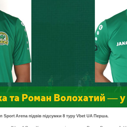
а та Роман Волохатий — у 
 Sport Arena підвів підсумки 8 туру Vbet UA Перша.