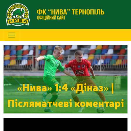
«Нива» 1:4 «Діназ» |
Післяматчеві коментарі