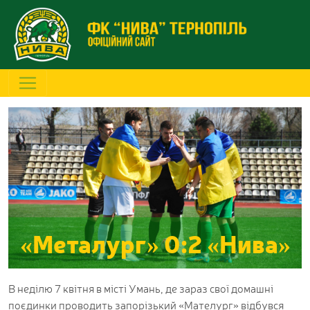
«Металург» 0:2 «Нива»
В неділю 7 квітня в місті Умань, де зараз свої домашні
поєдинки проводить запорізький «Мателург» відбувся