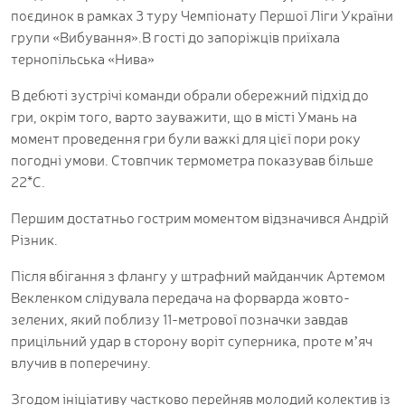
поєдинок в рамках 3 туру Чемпіонату Першої Ліги України
групи «Вибування».В гості до запоріжців приїхала
тернопільська «Нива»
В дебюті зустрічі команди обрали обережний підхід до
гри, окрім того, варто зауважити, що в місті Умань на
момент проведення гри були важкі для цієї пори року
погодні умови. Стовпчик термометра показував більше
22*С.
Першим достатньо гострим моментом відзначився Андрій
Різник.
Після вбігання з флангу у штрафний майданчик Артемом
Векленком слідувала передача на форварда жовто-
зелених, який поблизу 11-метрової позначки завдав
прицільний удар в сторону воріт суперника, проте мʼяч
влучив в поперечину.
Згодом ініціативу частково перейняв молодий колектив із