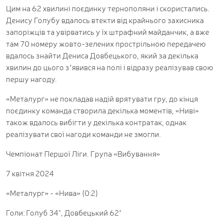
Цим на 62 хвилині поєдинку тернополяни і скористались.
Денису Голубу вдалось втекти від крайнього захисника
запоріжців та увірватись у їх штрафний майданчик, а вже
там 70 номеру жовто-зелених прострільною передачею
вдалось знайти Дениса Довбецького, який за декілька
хвилин до цього зʼявився на полі і відразу реалізував свою
першу нагоду.
«Металург» не покладав надій врятувати гру, до кінця
поєдинку команда створила декілька моментів, «Ниві»
також вдалось вибігти у декілька контратак, однак
реалізувати свої нагоди команди не змогли.
Чемпіонат Першої Ліги. Група «Вибування»
7 квітня 2024
«Металург» - «Нива» (0:2)
Голи: Голуб 34ʼ, Довбецький 62ʼ