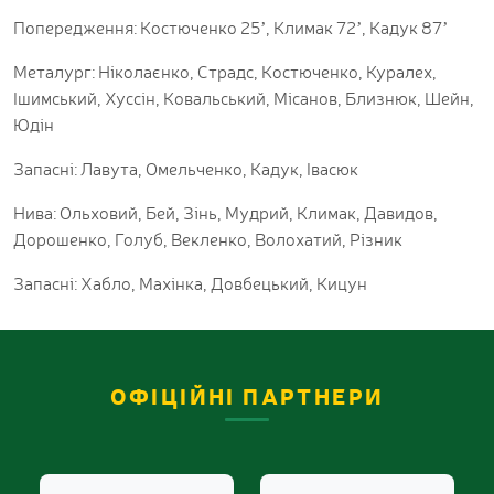
Попередження: Костюченко 25ʼ, Климак 72ʼ, Кадук 87ʼ
Металург: Ніколаєнко, Страдс, Костюченко, Куралех,
Ішимський, Хуссін, Ковальський, Місанов, Близнюк, Шейн,
Юдін
Запасні: Лавута, Омельченко, Кадук, Івасюк
Нива: Ольховий, Бей, Зінь, Мудрий, Климак, Давидов,
Дорошенко, Голуб, Векленко, Волохатий, Різник
Запасні: Хабло, Махінка, Довбецький, Кицун
ОФІЦІЙНІ ПАРТНЕРИ