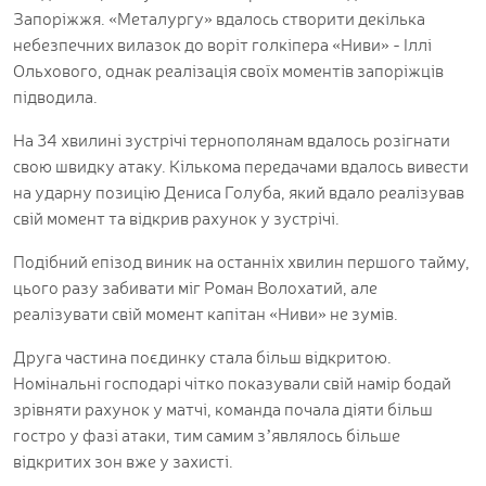
Запоріжжя. «Металургу» вдалось створити декілька
небезпечних вилазок до воріт голкіпера «Ниви» - Іллі
Ольхового, однак реалізація своїх моментів запоріжців
підводила.
На 34 хвилині зустрічі тернополянам вдалось розігнати
свою швидку атаку. Кількома передачами вдалось вивести
на ударну позицію Дениса Голуба, який вдало реалізував
свій момент та відкрив рахунок у зустрічі.
Подібний епізод виник на останніх хвилин першого тайму,
цього разу забивати міг Роман Волохатий, але
реалізувати свій момент капітан «Ниви» не зумів.
Друга частина поєдинку стала більш відкритою.
Номінальні господарі чітко показували свій намір бодай
зрівняти рахунок у матчі, команда почала діяти більш
гостро у фазі атаки, тим самим зʼявлялось більше
відкритих зон вже у захисті.