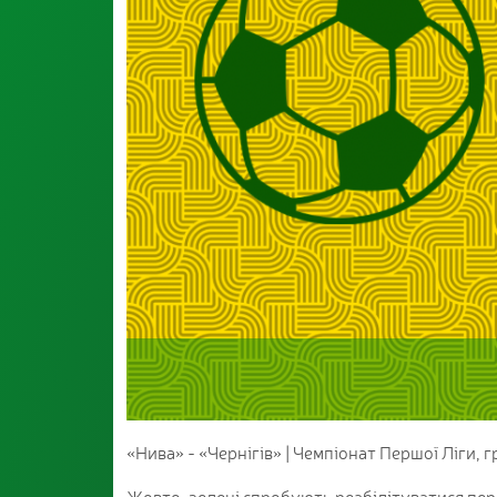
«Нива» - «Чернігів» | Чемпіонат Першої Ліги, г
Жовто-зелені спробують реабілітуватися пер