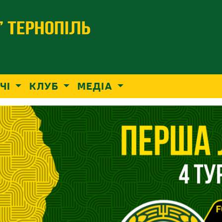
ЧІ
КЛУБ
МЕДІА