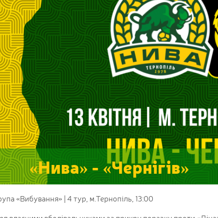
«Нива» - «Чернігів»
рупа «Вибування» | 4 тур, м.Тернопіль, 13:00
ед власними вболівальниками за прикру поразку проти «Діна