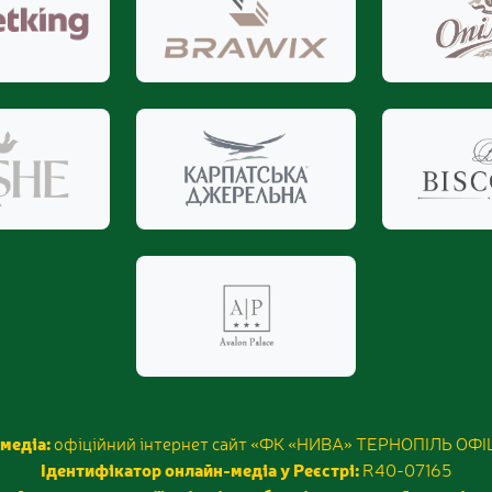
медіа:
офіційний інтернет сайт «ФК «НИВА» ТЕРНОПІЛЬ ОФ
Ідентифікатор онлайн-медіа у Реєстрі:
R40-07165