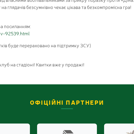
на глядачів безсумнівно чекає цікава та безкомпромісна гра!
за посиланням:
giv-92539.html
итків буде перераховано на підтримку ЗСУ)
луб на стадіоні! Квитки вже у продажі!
ОФІЦІЙНІ ПАРТНЕРИ