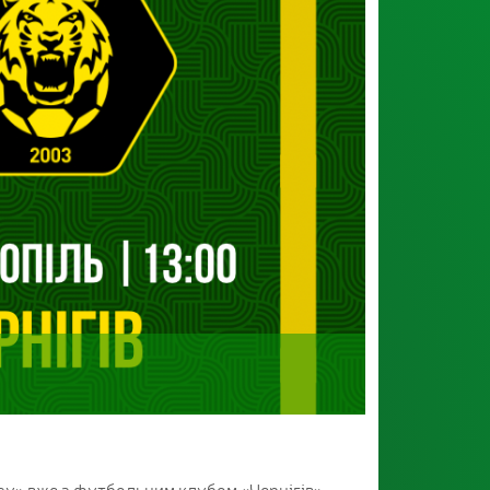
зу» вже з футбольним клубом «Чернігів».