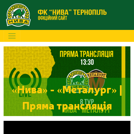
«Нива» - «Металург» |
Пряма трансляція