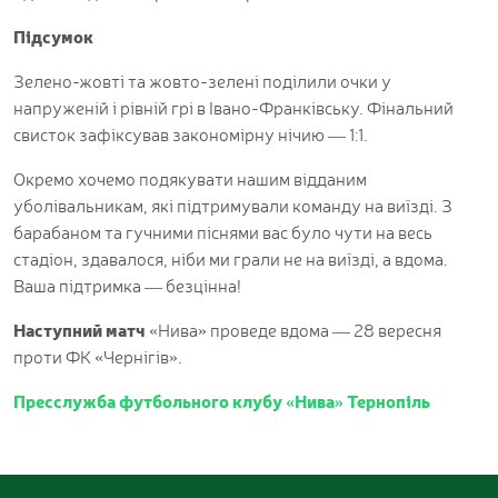
Підсумок
Зелено-жовті та жовто-зелені поділили очки у
напруженій і рівній грі в Івано-Франківську. Фінальний
свисток зафіксував закономірну нічию — 1:1.
Окремо хочемо подякувати нашим відданим
уболівальникам, які підтримували команду на виїзді. З
барабаном та гучними піснями вас було чути на весь
стадіон, здавалося, ніби ми грали не на виїзді, а вдома.
Ваша підтримка — безцінна!
Наступний матч
«Нива» проведе вдома — 28 вересня
проти ФК «Чернігів».
Пресслужба футбольного клубу «Нива» Тернопіль