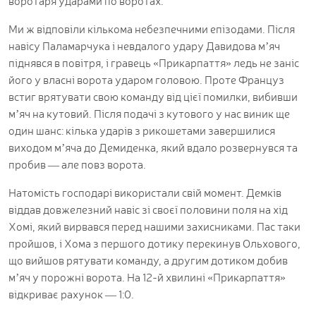
воротаря ударами по воротах.
Ми ж відповіли кількома небезпечними епізодами. Після
навісу Паламарчука і невдалого удару Давидова м’яч
піднявся в повітря, і гравець «Прикарпаття» ледь не заніс
його у власні ворота ударом головою. Проте Француз
встиг врятувати свою команду від цієї помилки, вибивши
м’яч на кутовий. Після подачі з кутового у нас виник ще
один шанс: кілька ударів з рикошетами завершилися
виходом м’яча до Демиденка, який вдало розвернувся та
пробив — але повз ворота.
Натомість господарі використали свій момент. Демків
віддав довжелезний навіс зі своєї половини поля на хід
Хомі, який вирвався перед нашими захисниками. Пас таки
пройшов, і Хома з першого дотику перекинув Ольхового,
що вийшов рятувати команду, а другим дотиком добив
м’яч у порожні ворота. На 12-й хвилині «Прикарпаття»
відкриває рахунок — 1:0.