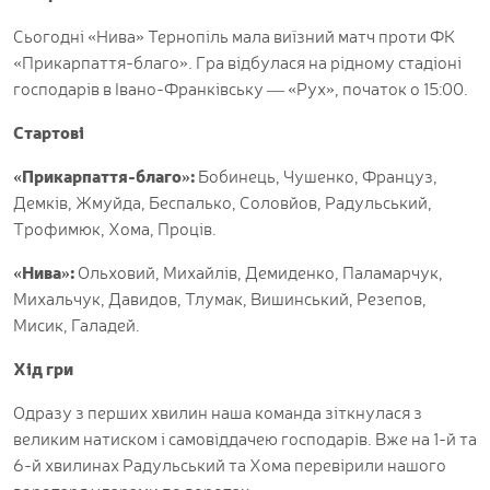
Сьогодні «Нива» Тернопіль мала виїзний матч проти ФК
«Прикарпаття-благо». Гра відбулася на рідному стадіоні
господарів в Івано-Франківську — «Рух», початок о 15:00.
Стартові
«Прикарпаття-благо»:
Бобинець, Чушенко, Француз,
Демків, Жмуйда, Беспалько, Соловйов, Радульський,
Трофимюк, Хома, Проців.
«Нива»:
Ольховий, Михайлів, Демиденко, Паламарчук,
Михальчук, Давидов, Тлумак, Вишинський, Резепов,
Мисик, Галадей.
Хід гри
Одразу з перших хвилин наша команда зіткнулася з
великим натиском і самовіддачею господарів. Вже на 1-й та
6-й хвилинах Радульський та Хома перевірили нашого