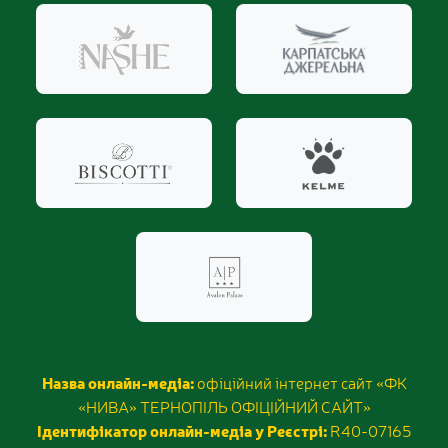
Назва онлайн-медіа:
офіційний інтернет сайт «ФК
«НИВА» ТЕРНОПІЛЬ ОФІЦІЙНИЙ САЙТ»
Ідентифікатор онлайн-медіа у Реєстрі:
R40-07165