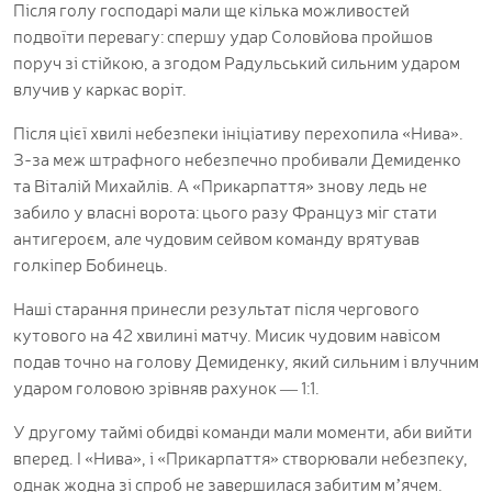
Після голу господарі мали ще кілька можливостей
подвоїти перевагу: спершу удар Соловйова пройшов
поруч зі стійкою, а згодом Радульський сильним ударом
влучив у каркас воріт.
Після цієї хвилі небезпеки ініціативу перехопила «Нива».
З-за меж штрафного небезпечно пробивали Демиденко
та Віталій Михайлів. А «Прикарпаття» знову ледь не
забило у власні ворота: цього разу Француз міг стати
антигероєм, але чудовим сейвом команду врятував
голкіпер Бобинець.
Наші старання принесли результат після чергового
кутового на 42 хвилині матчу. Мисик чудовим навісом
подав точно на голову Демиденку, який сильним і влучним
ударом головою зрівняв рахунок — 1:1.
У другому таймі обидві команди мали моменти, аби вийти
вперед. І «Нива», і «Прикарпаття» створювали небезпеку,
однак жодна зі спроб не завершилася забитим м’ячем.