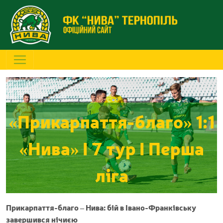
«Прикарпаття-благо» 1:1
«Нива» I 7 тур I Перша
ліга
Прикарпаття-благо – Нива: бій в Івано-Франківську
завершився нічиєю