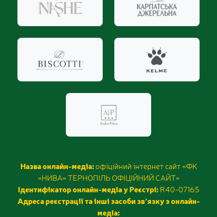
Назва онлайн-медіа:
офіційний інтернет сайт «ФК
«НИВА» ТЕРНОПІЛЬ ОФІЦІЙНИЙ САЙТ»
Ідентифікатор онлайн-медіа у Реєстрі:
R40-07165
Адреса реєстрації та інші засоби звʼязку з онлайн-
медіа: