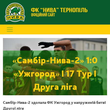
«Самбір-Нива-2» 1:0
«Ужгород» I 17 Тур I
Друга ліга
Самбір-Нива-2 здолала ФК Ужгород у напруженій битві
Другої ліги