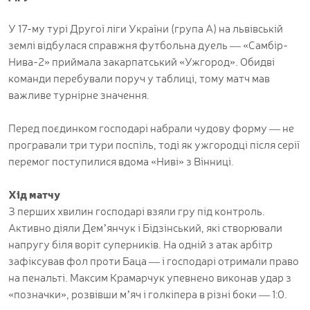
У 17-му турі Другої ліги України (група А) на львівській
землі відбулася справжня футбольна дуель — «Самбір-
Нива-2» приймала закарпатський «Ужгород». Обидві
команди перебували поруч у таблиці, тому матч мав
важливе турнірне значення.
Перед поєдинком господарі набрали чудову форму — не
програвали три тури поспіль, тоді як ужгородці після серії
перемог поступилися вдома «Ниві» з Вінниці.
Хід матчу
З перших хвилин господарі взяли гру під контроль.
Активно діяли Дем’янчук і Бідзінський, які створювали
напругу біля воріт суперників. На одній з атак арбітр
зафіксував фол проти Баца — і господарі отримали право
на пенальті. Максим Крамарчук упевнено виконав удар з
«позначки», розвівши м’яч і голкіпера в різні боки — 1:0.