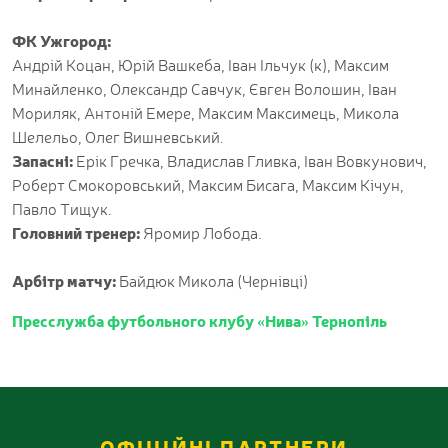
ФК Ужгород:
Андрій Коцан, Юрій Вашкеба, Іван Ільчук (к), Максим
Минайленко, Олександр Савчук, Євген Волошин, Іван
Мориляк, Антоній Емере, Максим Максимець, Микола
Шелельо, Олег Вишневський.
Запасні:
Ерік Гречка, Владислав Гливка, Іван Вовкунович,
Роберт Смокоровський, Максим Бисага, Максим Кічун,
Павло Тищук.
Головний тренер:
Яромир Лобода.
Арбітр матчу:
Байдюк Микола (Чернівці)
Пресслужба футбольного клубу «Нива» Тернопіль
ОФІЦІЙНІ ПАРТНЕРИ