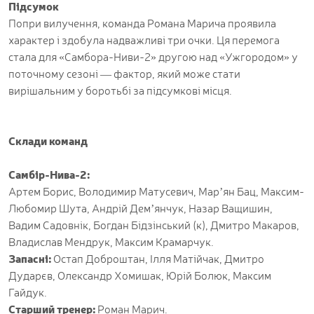
Підсумок
Попри вилучення, команда Романа Марича проявила
характер і здобула надважливі три очки. Ця перемога
стала для «Самбора-Ниви-2» другою над «Ужгородом» у
поточному сезоні — фактор, який може стати
вирішальним у боротьбі за підсумкові місця.
Склади команд
Самбір-Нива-2:
Артем Борис, Володимир Матусевич, Мар’ян Бац, Максим-
Любомир Шута, Андрій Дем’янчук, Назар Ващишин,
Вадим Садовнік, Богдан Бідзінський (к), Дмитро Макаров,
Владислав Мендрук, Максим Крамарчук.
Запасні:
Остап Доброштан, Ілля Матійчак, Дмитро
Дударєв, Олександр Хомишак, Юрій Болюк, Максим
Гайдук.
Старший тренер:
Роман Марич.