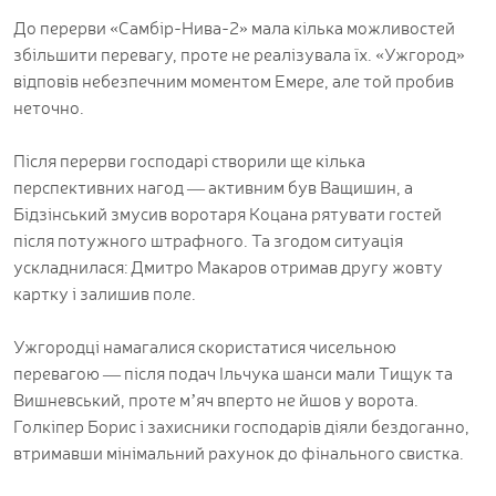
До перерви «Самбір-Нива-2» мала кілька можливостей
збільшити перевагу, проте не реалізувала їх. «Ужгород»
відповів небезпечним моментом Емере, але той пробив
неточно.
Після перерви господарі створили ще кілька
перспективних нагод — активним був Ващишин, а
Бідзінський змусив воротаря Коцана рятувати гостей
після потужного штрафного. Та згодом ситуація
ускладнилася: Дмитро Макаров отримав другу жовту
картку і залишив поле.
Ужгородці намагалися скористатися чисельною
перевагою — після подач Ільчука шанси мали Тищук та
Вишневський, проте м’яч вперто не йшов у ворота.
Голкіпер Борис і захисники господарів діяли бездоганно,
втримавши мінімальний рахунок до фінального свистка.