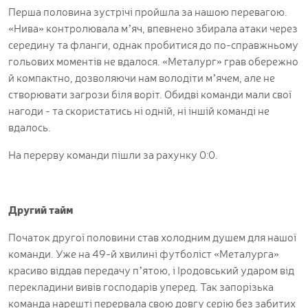
Перша половина зустрічі пройшла за нашою перевагою.
«Нива» контролювала м’яч, впевнено збирала атаки через
середину та фланги, однак пробитися до по-справжньому
гольових моментів не вдалося. «Металург» грав обережно
й компактно, дозволяючи нам володіти м’ячем, але не
створювати загрози біля воріт. Обидві команди мали свої
нагоди - та скористатись ні одній, ні іншій команді не
вдалось.
На перерву команди пішли за рахунку 0:0.
Другий тайм
Початок другої половини став холодним душем для нашої
команди. Уже на 49-й хвилині футболіст «Металурга»
красиво віддав передачу п’ятою, і Іродовський ударом від
перекладини вивів господарів уперед. Так запорізька
команда нарешті перервала свою довгу серію без забитих