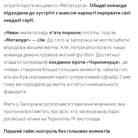
зіграти проти місцевого «Металурга».
Обидві команди
підходили до зустрічі з шансом нарешті перервати свої
невдалі серії.
«Нива»
мала позаду
п’ять поразок
поспіль, тоді як
«Металург» — сім
. До того ж запоріжці не могли забити
впродовж восьми матчів. Але, попри результати, наша
команда демонструвала якісний футбол. Достатньо
згадати попередній
поєдинок проти «Чорноморця»
, де
«Нива» створила більше гольових моментів, забила гол,
але він був скасований через суперечливий офсайд. Саме
тому ми підходили до матчу в статусі номінального
фаворита.
Матч у Запоріжжі розпочався з хвилини мовчання, яка
пролунала в пам’ять про всіх, хто загинув внаслідок
російської атаки на Тернопіль 19 листопада.
Перший тайм: контроль без гольових моментів