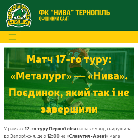
Матч 17-го туру:
«Металург» — «Нива».
Поєдинок, який так і не
завершили
У рамках
17-го туру Першої ліги
наша команда вирушила
до Запоріжжя, де о
12:00
на
«Славутич-Арені»
мала