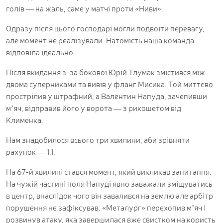
голів — на жаль, саме у матчі проти «Ниви».
Одразу після цього господарі могли подвоїти перевагу,
але момент не реалізували. Натомість наша команда
відповіла ідеально.
Після вкидання з-за бокової Юрій Тлумак змістився між
двома суперниками та вивів у фланг Мисика. Той миттєво
прострілив у штрафний, а Валентин Напуда, зачепивши
м’яч, відправив його у ворота — з рикошетом від
Клименка.
Нам знадобилося всього три хвилини, аби зрівняти
рахунок — 1:1.
На 67-й хвилині стався момент, який викликав запитання.
На чужій частині поля Напуді явно заважали зміщуватись
в центр, внаслідок чого він завалився на землю але арбітр
порушення не зафіксував. «Металург» перехопив м’яч і
розвинув атаку, яка завершилася вже свистком на користь