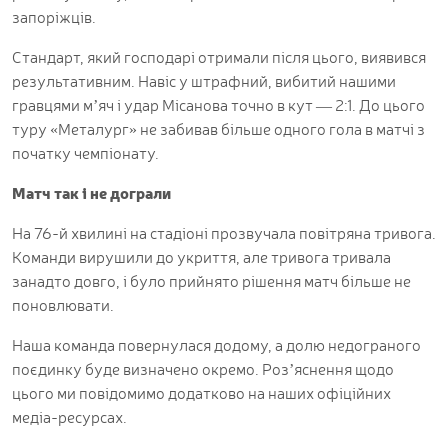
запоріжців.
Стандарт, який господарі отримали після цього, виявився
результативним. Навіс у штрафний, вибитий нашими
гравцями м’яч і удар Місанова точно в кут — 2:1. До цього
туру «Металург» не забивав більше одного гола в матчі з
початку чемпіонату.
Матч так і не дограли
На 76-й хвилині на стадіоні прозвучала повітряна тривога.
Команди вирушили до укриття, але тривога тривала
занадто довго, і було прийнято рішення матч більше не
поновлювати.
Наша команда повернулася додому, а долю недограного
поєдинку буде визначено окремо. Роз’яснення щодо
цього ми повідомимо додатково на наших офіційних
медіа-ресурсах.