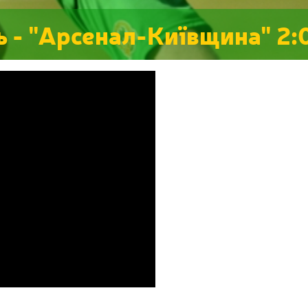
ь - "Арсенал-Київщина" 