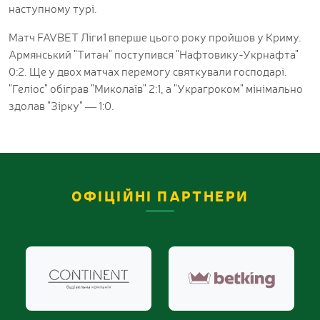
наступному турі.
Матч FAVBET Ліги1 вперше цього року пройшов у Криму.
Армянський "Титан" поступився "Нафтовику-Укрнафта"
0:2. Ще у двох матчах перемогу святкували господарі.
"Геліос" обіграв "Миколаїв" 2:1, а "Украгроком" мінімально
здолав "Зірку" — 1:0.
ОФІЦІЙНІ ПАРТНЕРИ