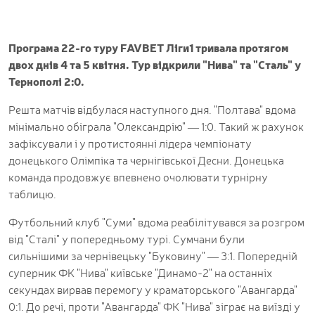
Програма 22-го туру FAVBET Ліги1 тривала протягом
двох днів 4 та 5 квітня. Тур відкрили "Нива" та "Сталь" у
Тернополі 2:0.
Решта матчів відбулася наступного дня. "Полтава" вдома
мінімально обіграла "Олександрію" — 1:0. Такий ж рахунок
зафіксували і у протистоянні лідера чемпіонату
донецького Олімпіка та чернігівської Десни. Донецька
команда продовжує впевнено очолювати турнірну
таблицю.
Футбольний клуб "Суми" вдома реабілітувався за розгром
від "Сталі" у попередньому турі. Сумчани були
сильнішими за чернівецьку "Буковину" — 3:1. Попередній
суперник ФК "Нива" київське "Динамо-2" на останніх
секундах вирвав перемогу у краматорського "Авангарда"
0:1. До речі, проти "Авангарда" ФК "Нива" зіграє на виїзді у